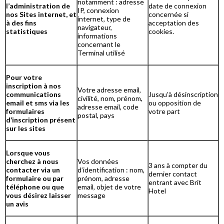
notamment : adresse
l’administration de
date de connexion
IP, connexion
nos Sites internet, et
concernée si
internet, type de
à des fins
acceptation des
navigateur,
statistiques
cookies.
informations
concernant le
Terminal utilisé
Pour votre
inscription à nos
Votre adresse email,
communications
Jusqu’à désinscription
civilité, nom, prénom,
email et sms via les
ou opposition de
adresse email, code
formulaires
votre part
postal, pays
d’inscription présent
sur les sites
Lorsque vous
cherchez à nous
Vos données
3 ans à compter du
contacter via un
d’identification : nom,
dernier contact
formulaire ou par
prénom, adresse
entrant avec Brit
téléphone ou que
email, objet de votre
Hotel
vous désirez laisser
message
un avis