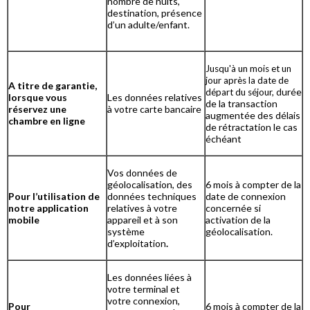
nombre de nuits,
destination, présence
d’un adulte/enfant.
Jusqu'à un mois et un
jour après la date de
A titre de garantie,
urée
départ du séjour, d
lorsque vous
Les données relatives
de la transaction
réservez une
à votre carte bancaire
augmentée des délais
chambre en ligne
de rétractation le cas
échéant
Vos données de
géolocalisation, des
6 mois à compter de la
Pour l’utilisation de
données techniques
date de connexion
notre application
relatives à votre
concernée si
mobile
appareil et à son
activation de la
système
géolocalisation.
d’exploitation
.
Les données liées à
votre terminal et
votre connexion,
Pour
6 mois à compter de la