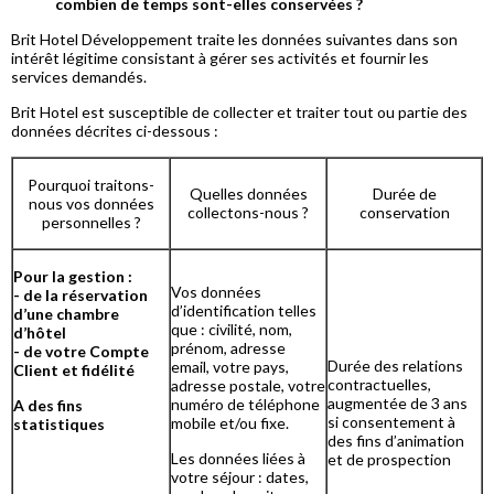
combien de temps sont-elles conservées ?
Brit Hotel Développement traite les données suivantes dans son
intérêt légitime consistant à gérer ses activités et fournir les
services demandés.
Brit Hotel est susceptible de collecter et traiter tout ou partie des
données décrites ci-dessous :
Pourquoi traitons-
Quelles données
Durée de
nous vos données
collectons-nous ?
conservation
personnelles ?
Pour la gestion :
Vos données
- de la réservation
d’identification telles
d’une chambre
que : civilité, nom,
d’hôtel
prénom, adresse
- de votre Compte
Durée des relations
email, votre pays,
Client et fidélité
contractuelles,
adresse postale, votre
augmentée de 3 ans
numéro de téléphone
A des fins
si consentement à
mobile et/ou fixe.
statistiques
des fins d’animation
Les données liées à
et de prospection
votre séjour : dates,