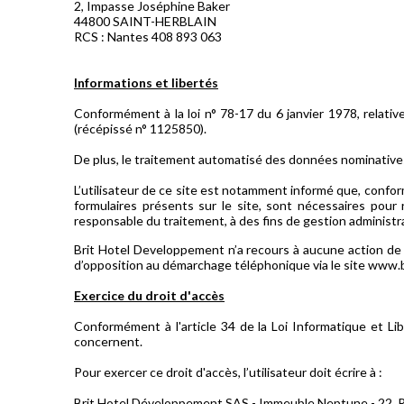
2, Impasse Joséphine Baker
44800 SAINT-HERBLAIN
RCS : Nantes 408 893 063
Informations et libertés
Conformément à la loi n° 78-17 du 6 janvier 1978, relative à
(récépissé n° 1125850).
De plus, le traitement automatisé des données nominatives r
L’utilisateur de ce site est notamment informé que, conform
formulaires présents sur le site, sont nécessaires pou
responsable du traitement, à des fins de gestion administr
Brit Hotel Developpement n’a recours à aucune action de 
d’opposition au démarchage téléphonique via le site www.blo
Exercice du droit d'accès
Conformément à l'article 34 de la Loi Informatique et Libe
concernent.
Pour exercer ce droit d'accès, l’utilisateur doit écrire à :
Brit Hotel Développement SAS - Immeuble Neptune - 22, R