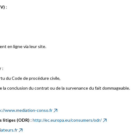
TV)
:
t en ligne via leur site.
 :
rtu du Code de procédure civile,
 de la conclusion du contrat ou de la survenance du fait dommageable.
p://www.mediation-conso.fr
s litiges (ODR)
:
http://ec.europa.eu/consumers/odr/
ateurs.fr