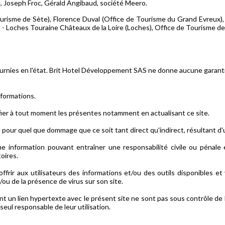
, Joseph Froc, Gérald Angibaud, société Meero.
Tourisme de Sète), Florence Duval (Office de Tourisme du Grand Evreu
 - Loches Touraine Châteaux de la Loire (Loches), Office de Tourisme d
ournies en l'état. Brit Hotel Développement SAS ne donne aucune garantie
informations.
ier à tout moment les présentes notamment en actualisant ce site.
our quel que dommage que ce soit tant direct qu'indirect, résultant d'
ne information pouvant entraîner une responsabilité civile ou pénale 
toires.
ir aux utilisateurs des informations et/ou des outils disponibles et 
/ou de la présence de virus sur son site.
nt un lien hypertexte avec le présent site ne sont pas sous contrôle d
seul responsable de leur utilisation.