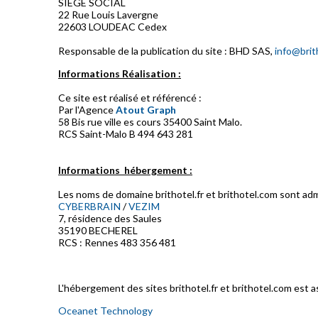
SIEGE SOCIAL
22 Rue Louis Lavergne
22603 LOUDEAC Cedex
Responsable de la publication du site : BHD SAS,
info@brit
Informations Réalisation :
Ce site est réalisé et référencé :
Par l'Agence
Atout Graph
58 Bis rue ville es cours 35400 Saint Malo.
RCS Saint-Malo B 494 643 281
Informations hébergement :
Les noms de domaine brithotel.fr et brithotel.com sont adm
CYBERBRAIN
/
VEZIM
7, résidence des Saules
35190 BECHEREL
RCS : Rennes 483 356 481
L'hébergement des sites brithotel.fr et brithotel.com est a
Oceanet Technology