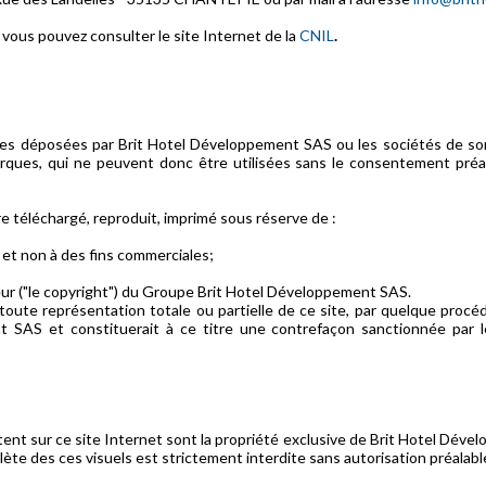
, vous pouvez consulter le site Internet de la
CNIL
.
ques déposées par Brit Hotel Développement SAS ou les sociétés de s
arques, qui ne peuvent donc être utilisées sans le consentement préa
e téléchargé, reproduit, imprimé sous réserve de :
s et non à des fins commerciales;
teur ("le copyright") du Groupe Brit Hotel Développement SAS.
oute représentation totale ou partielle de ce site, par quelque procéd
 SAS et constituerait à ce titre une contrefaçon sanctionnée par l
ntent sur ce site Internet sont la propriété exclusive de Brit Hotel D
lète des ces visuels est strictement interdite sans autorisation préala