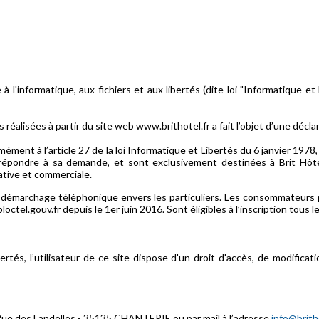
 l'informatique, aux fichiers et aux libertés (dite loi "Informatique et L
éalisées à partir du site web www.brithotel.fr a fait l’objet d’une décla
ément à l’article 27 de la loi Informatique et Libertés du 6 janvier 1978,
r répondre à sa demande, et sont exclusivement destinées à Brit Hôt
ative et commerciale.
démarchage téléphonique envers les particuliers. Les consommateurs par
ctel.gouv.fr depuis le 1er juin 2016. Sont éligibles à l’inscription tous
rtés, l’utilisateur de ce site dispose d'un droit d'accès, de modifica
ue des Landelles - 35135 CHANTEPIE ou par mail à l’adresse
info@britho