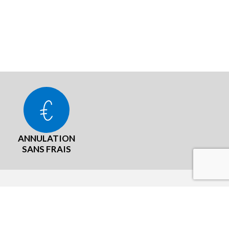
ANNULATION
SANS FRAIS
LÉGAL
aux
CGU Programme fidelité
Mentions légales