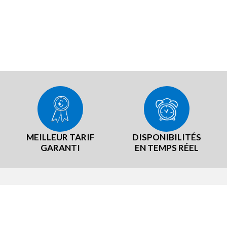
MEILLEUR TARIF
DISPONIBILITÉS
GARANTI
EN TEMPS RÉEL
RE RÉSEAU
NOTRE EXPÉRIENCE
TeamBrit
Notre démarche Producteurs loc
er B, notre mascotte
Nos labels et certifications