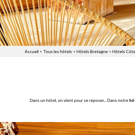
Accueil
>
Tous les hôtels
>
Hôtels Bretagne
>
Hôtels Côte
Dans un hôtel, on vient pour se reposer... Dans notre
hô