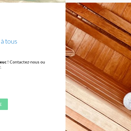
 à tous
ieuc
! Contactez-nous ou
.
E