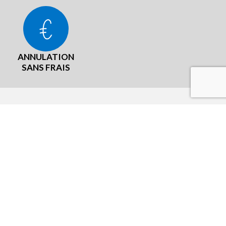
ANNULATION
SANS FRAIS
LÉGAL
aux
CGU Programme fidelité
Mentions légales
Cookies
Conditions Générales de Vente
Politique de Protection des Données