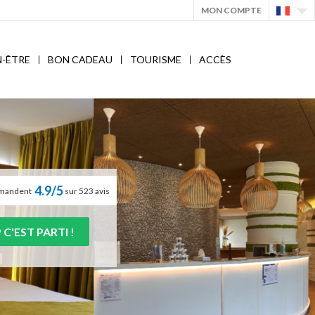
MON COMPTE
N-ÊTRE
BON CADEAU
TOURISME
ACCÈS
4.9/5
ommandent
sur 523 avis