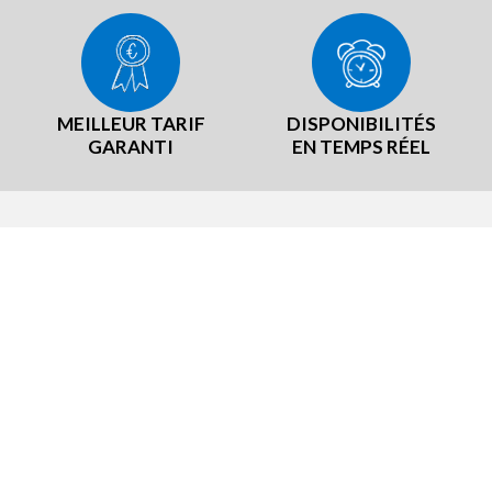
MEILLEUR TARIF
DISPONIBILITÉS
GARANTI
EN TEMPS RÉEL
RE RÉSEAU
NOTRE EXPÉRIENCE
TeamBrit
Notre démarche Producteurs loc
er B, notre mascotte
Nos labels et certifications
sommes-nous ?
Notre démarche RSE
liers, rejoignez-nous
utement
se
 Groupes
s Entreprises