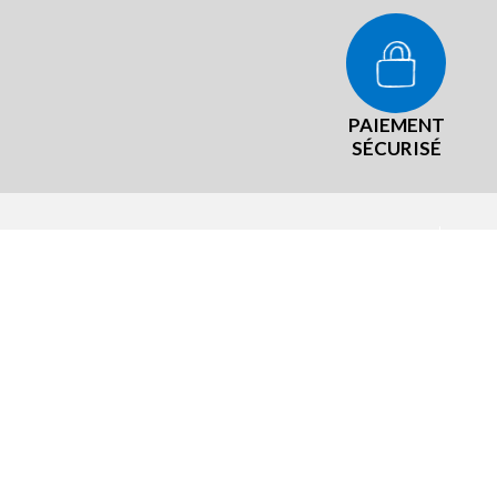
PAIEMENT
SÉCURISÉ
NOT
La #
Mist
4 rue François Jacob ZAC de l'Arrivée
22190 Saint-Brieuc Plérin
Qui 
Hôte
ENVOYER UN MAIL
Recr
Pres
AFFICHER LE N°
Site
Accè